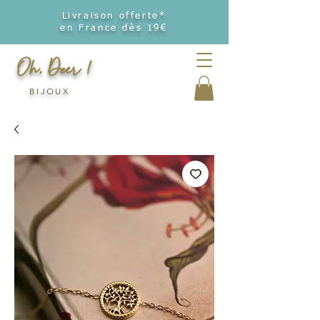
Livraison offerte*
en France dès 19€
Oh, Deer !
BIJOUX