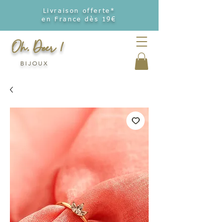
Livraison offerte*
en France dès 19€
Oh, Deer !
BIJOUX