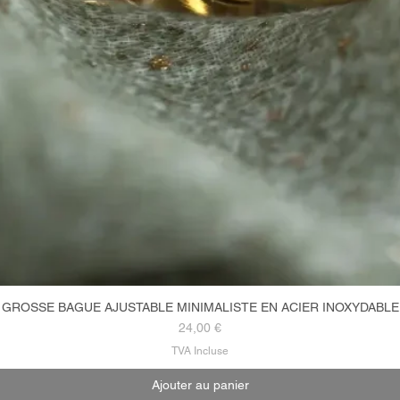
GROSSE BAGUE AJUSTABLE MINIMALISTE EN ACIER INOXYDABLE
Aperçu rapide
Prix
24,00 €
TVA Incluse
Ajouter au panier