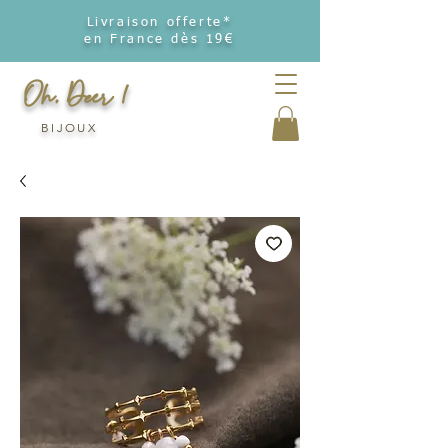
Livraison offerte*
en France dès 19€
Oh, Deer !
BIJOUX