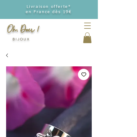
Livraison offerte*
en France dès 19€
Oh, Deer !
BIJOUX