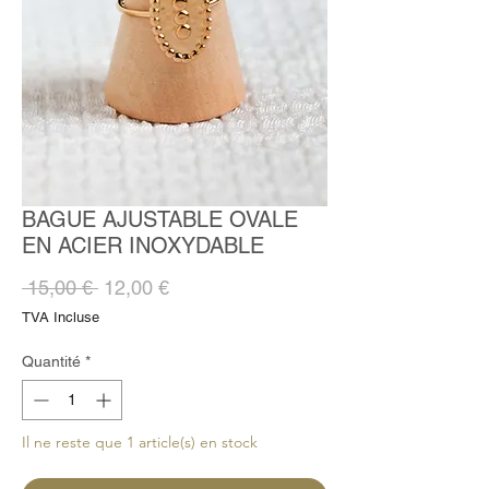
BAGUE AJUSTABLE OVALE
EN ACIER INOXYDABLE
Prix
Prix
 15,00 € 
12,00 €
original
promotionnel
TVA Incluse
Quantité
*
Il ne reste que 1 article(s) en stock