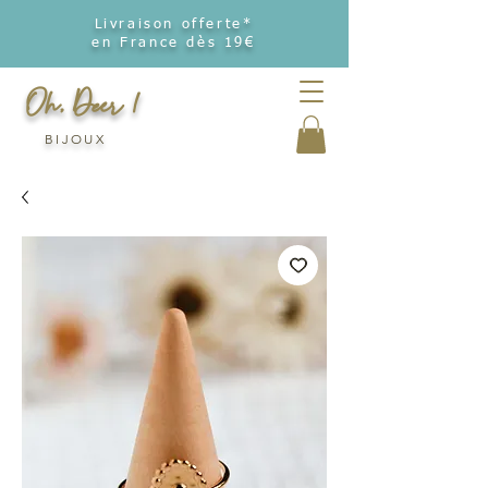
Livraison offerte*
en France dès 19€
Oh, Deer !
BIJOUX